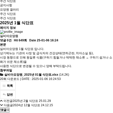
주간 식단표
공지사항
요양원 갤러리
주간 식단표
주간 식단표
2025년 1월 식단표
페이지 정보
실비아요양원
댓글 0건
Hit 649회
Date 25-01-06 16:24
본문
실비아요양원 1월 식단표 입니다.
상기메뉴는 기관의 사정 및 급식자의 건강상태(연하곤란, 치아소실 등),
시장 동향으로 인해 동일류 식품(구하기 힘들거나 딱딱한 채소류 → 구하기 쉽거나 소
화가 쉬운 채소류)을
사용한 식단으로 변경될 수 있으니 양해 부탁드립니다.
첨부파일
실비아요양원_2025년 01월 식단표.xlsx
(14.2K)
20회 다운로드 | DATE : 2025-01-06 16:24:53
목록
답변
이전글
2025년 2월 식단표
25.01.29
다음글
2024년 12월 식단표
24.12.15
댓글
0